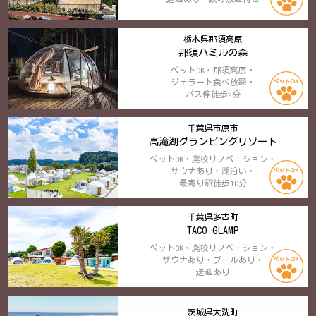
栃木県那須高原
那須ハミルの森
ペットOK・那須高原・
ジェラート食べ放題・
バス停徒歩2分
千葉県市原市
高滝湖グランピングリゾート
ペットOK・廃校リノベーション・
サウナあり・湖沿い・
最寄り駅徒歩10分
千葉県多古町
TACO GLAMP
ペットOK・廃校リノベーション・
サウナあり・プールあり・
送迎あり
茨城県大洗町