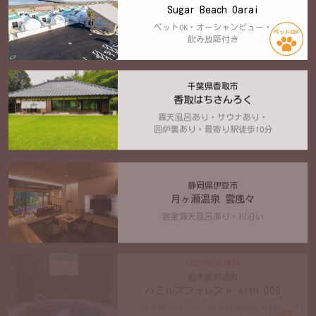
Sugar Beach Oarai
ペットOK・オーシャンビュー・
飲み放題付き
千葉県香取市
香取はちさんろく
露天風呂あり・サウナあり・
囲炉裏あり・最寄り駅徒歩10分
静岡県伊豆市
月ヶ瀬温泉 雲風々
客室露天風呂あり・川沿い
2025年2月OPEN
栃木県那須町
ハミルズフォレスト with DOG
愛犬専用ヴィラ・客室露天風呂あり・
ペット専用露天風呂あり・ジェラート食べ放題