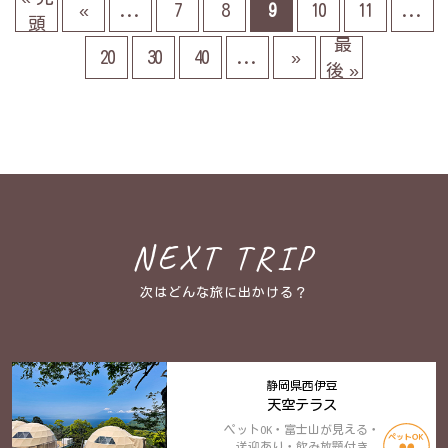
«
...
7
8
9
10
11
...
頭
最
20
30
40
...
»
後 »
NEXT TRIP
次はどんな旅に出かける？
静岡県西伊豆
天空テラス
ペットOK・富士山が見える・
送迎あり・飲み放題付き