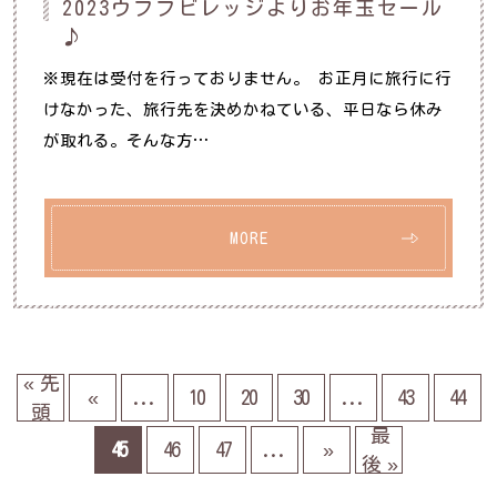
2023ウフフビレッジよりお年玉セール
♪
※現在は受付を行っておりません。 お正月に旅行に行
けなかった、旅行先を決めかねている、平日なら休み
が取れる。そんな方…
MORE
« 先
«
...
10
20
30
...
43
44
頭
最
45
46
47
...
»
後 »