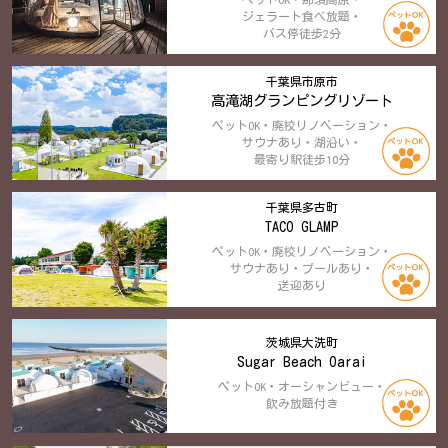
ジェラート食べ放題・
バス停徒歩2分
千葉県市原市
高滝湖グランピングリゾート
ペットOK・廃校リノベーション・
サウナあり・湖沿い・
最寄り駅徒歩10分
千葉県多古町
TACO GLAMP
ペットOK・廃校リノベーション・
サウナあり・プールあり・
送迎あり
茨城県大洗町
Sugar Beach Oarai
ペットOK・オーシャンビュー・
飲み放題付き