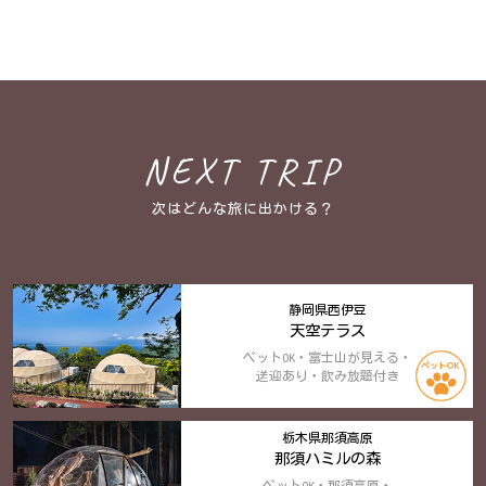
NEXT TRIP
次はどんな旅に出かける？
静岡県西伊豆
天空テラス
ペットOK・富士山が見える・
送迎あり・飲み放題付き
栃木県那須高原
那須ハミルの森
ペットOK・那須高原・