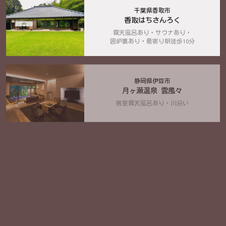
千葉県香取市
香取はちさんろく
露天風呂あり・サウナあり・
囲炉裏あり・最寄り駅徒歩10分
静岡県伊豆市
月ヶ瀬温泉 雲風々
客室露天風呂あり・川沿い
2025年2月OPEN
栃木県那須町
ハミルズフォレスト with DOG
愛犬専用ヴィラ・客室露天風呂あり・
ペット専用露天風呂あり・ジェラート食べ放題
2024年12月OPEN
沖縄県古宇利島
プライベートプールヴィラ古宇利 The