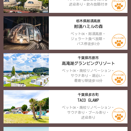
送迎あり・飲み放題付き
栃木県那須高原
那須ハミルの森
ペットOK・那須高原・
ジェラート食べ放題・
バス停徒歩2分
千葉県市原市
高滝湖グランピングリゾート
ペットOK・廃校リノベーション・
サウナあり・湖沿い・
最寄り駅徒歩10分
千葉県多古町
TACO GLAMP
ペットOK・廃校リノベーション・
サウナあり・プールあり・
送迎あり