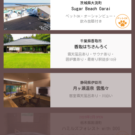
茨城県大洗町
Sugar Beach Oarai
ペットOK・オーシャンビュー・
飲み放題付き
千葉県香取市
香取はちさんろく
露天風呂あり・サウナあり・
囲炉裏あり・最寄り駅徒歩10分
静岡県伊豆市
月ヶ瀬温泉 雲風々
客室露天風呂あり・川沿い
2025年2月OPEN
栃木県那須町
ハミルズフォレスト with DOG
愛犬専用ヴィラ・客室露天風呂あり・