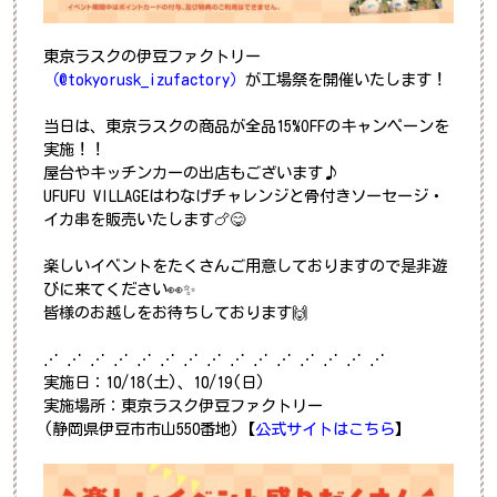
東京ラスクの伊豆ファクトリー
（@tokyorusk_izufactory）
が工場祭を開催いたします！
当日は、東京ラスクの商品が全品15%OFFのキャンペーンを
実施！！
屋台やキッチンカーの出店もございます♪
UFUFU VILLAGEはわなげチャレンジと骨付きソーセージ・
イカ串を販売いたします🍗😋
楽しいイベントをたくさんご用意しておりますので是非遊
びに来てください👀✨️
皆様のお越しをお待ちしております🙌
⋰ ⋰ ⋰ ⋰ ⋰ ⋰ ⋰ ⋰ ⋰ ⋰ ⋰ ⋰ ⋰ ⋰ ⋰
実施日：10/18(土)、10/19(日)
実施場所：東京ラスク伊豆ファクトリー
(静岡県伊豆市市山550番地)【
公式サイトはこちら
】