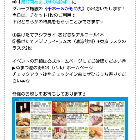
📢「
第17回ぬまづ港の街BAR
」に
グループ施設の《
千本一＆かもめ丸
》が出店いたします！
当日は、チケット
1
枚のご利用で
下記どちらかの特典をもらうことができます✨
①揚げたてアジフライ
+
お好きなアルコール
1
本
②揚げたてアジフライ
+
ラムネ（清涼飲料）
+東京
ラスクの
ラスク
2
枚
イベントの詳細は公式ホームページにてご確認ください💭
▶ぬまづ港の街BAR（バル）ホームページ
チェックアウト後やチェックイン前にぜひお立ち寄りくだ
さい🚗💨
皆様のお越しをお待ちしております⚓️