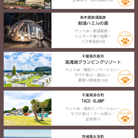
栃木県那須高原
那須ハミルの森
ペットOK・那須高原・
ジェラート食べ放題・
バス停徒歩2分
千葉県市原市
高滝湖グランピングリゾート
ペットOK・廃校リノベーション・
サウナあり・湖沿い・
最寄り駅徒歩10分
千葉県多古町
TACO GLAMP
ペットOK・廃校リノベーション・
サウナあり・プールあり・
送迎あり
茨城県大洗町