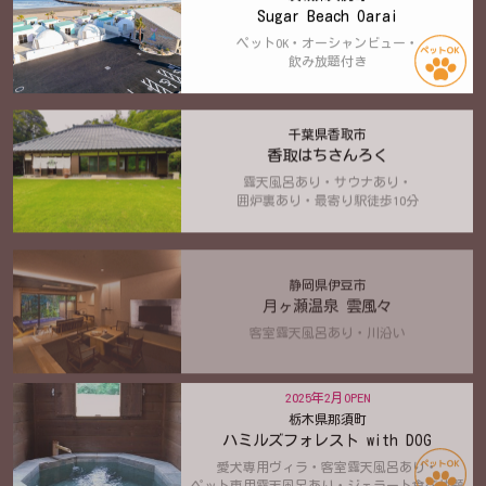
Sugar Beach Oarai
ペットOK・オーシャンビュー・
飲み放題付き
千葉県香取市
香取はちさんろく
露天風呂あり・サウナあり・
囲炉裏あり・最寄り駅徒歩10分
静岡県伊豆市
月ヶ瀬温泉 雲風々
客室露天風呂あり・川沿い
2025年2月OPEN
栃木県那須町
ハミルズフォレスト with DOG
愛犬専用ヴィラ・客室露天風呂あり・
ペット専用露天風呂あり・ジェラート食べ放題