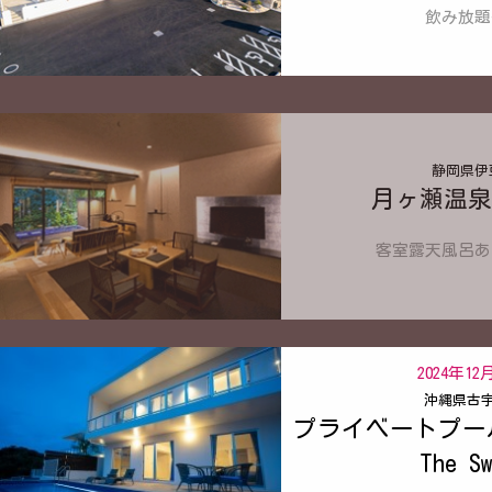
飲み放題
静岡県伊
月ヶ瀬温泉
客室露天風呂あ
2024年12
沖縄県古
プライベートプー
The S