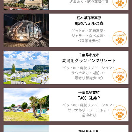
送迎あり・飲み放題付き
栃木県那須高原
那須ハミルの森
ペットOK・那須高原・
ジェラート食べ放題・
バス停徒歩2分
千葉県市原市
高滝湖グランピングリゾート
ペットOK・廃校リノベーション・
サウナあり・湖沿い・
最寄り駅徒歩10分
千葉県多古町
TACO GLAMP
ペットOK・廃校リノベーション・
サウナあり・プールあり・
送迎あり
茨城県大洗町