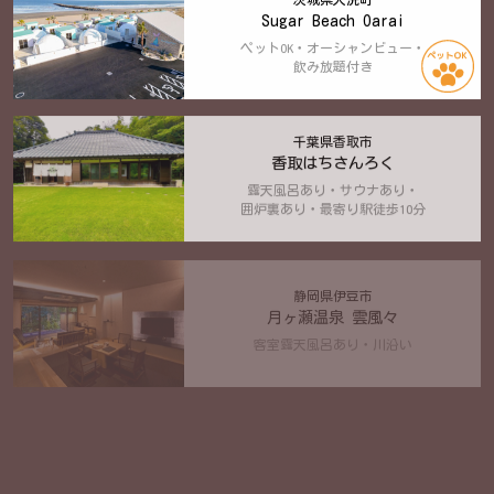
Sugar Beach Oarai
ペットOK・オーシャンビュー・
飲み放題付き
千葉県香取市
香取はちさんろく
露天風呂あり・サウナあり・
囲炉裏あり・最寄り駅徒歩10分
静岡県伊豆市
月ヶ瀬温泉 雲風々
客室露天風呂あり・川沿い
2025年2月OPEN
栃木県那須町
ハミルズフォレスト with DOG
愛犬専用ヴィラ・客室露天風呂あり・