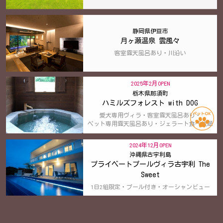
静岡県伊豆市
月ヶ瀬温泉 雲風々
客室露天風呂あり・川沿い
2025年2月OPEN
栃木県那須町
ハミルズフォレスト with DOG
愛犬専用ヴィラ・客室露天風呂あり・
ペット専用露天風呂あり・ジェラート食べ放題
2024年12月OPEN
沖縄県古宇利島
プライベートプールヴィラ古宇利 The
Sweet
1日2組限定・プール付き・オーシャンビュー