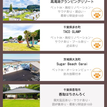
高滝湖グランピングリゾート
ペットOK・廃校リノベーション・
サウナあり・湖沿い・
最寄り駅徒歩10分
千葉県多古町
TACO GLAMP
ペットOK・廃校リノベーション・
サウナあり・プールあり・
送迎あり
茨城県大洗町
Sugar Beach Oarai
ペットOK・オーシャンビュー・
飲み放題付き
千葉県香取市
香取はちさんろく
露天風呂あり・サウナあり・
囲炉裏あり・最寄り駅徒歩10分