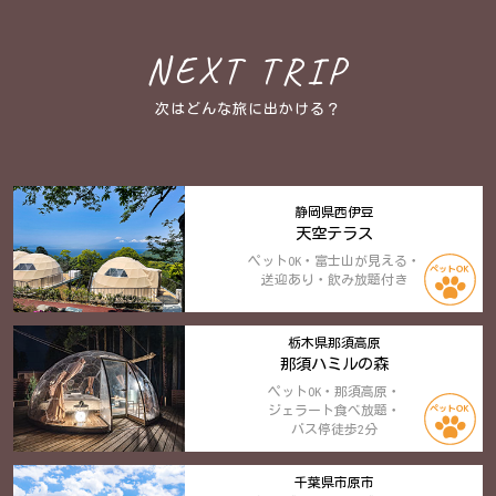
NEXT TRIP
次はどんな旅に出かける？
静岡県西伊豆
天空テラス
ペットOK・富士山が見える・
送迎あり・飲み放題付き
栃木県那須高原
那須ハミルの森
ペットOK・那須高原・
ジェラート食べ放題・
バス停徒歩2分
千葉県市原市