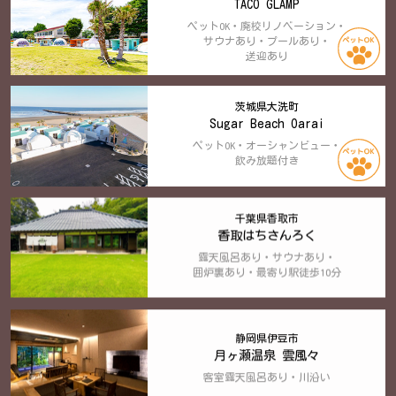
TACO GLAMP
ペットOK・廃校リノベーション・
サウナあり・プールあり・
送迎あり
茨城県大洗町
Sugar Beach Oarai
ペットOK・オーシャンビュー・
飲み放題付き
千葉県香取市
香取はちさんろく
露天風呂あり・サウナあり・
囲炉裏あり・最寄り駅徒歩10分
静岡県伊豆市
月ヶ瀬温泉 雲風々
客室露天風呂あり・川沿い