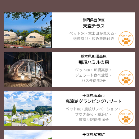
静岡県西伊豆
天空テラス
ペットOK・富士山が見える・
送迎あり・飲み放題付き
栃木県那須高原
那須ハミルの森
ペットOK・那須高原・
ジェラート食べ放題・
バス停徒歩2分
千葉県市原市
高滝湖グランピングリゾート
ペットOK・廃校リノベーション・
サウナあり・湖沿い・
最寄り駅徒歩10分
千葉県多古町