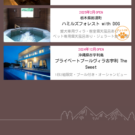
2025年2月OPEN
栃木県那須町
ハミルズフォレスト with DOG
愛犬専用ヴィラ・客室露天風呂あり・
ペット専用露天風呂あり・ジェラート食べ放題
2024年12月OPEN
沖縄県古宇利島
プライベートプールヴィラ古宇利 The
Sweet
1日2組限定・プール付き・オーシャンビュー