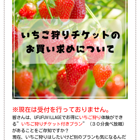
※現在は受付を行っておりません。
皆さんは、UFUFUVILLAGEでお得に
いちご狩り
体験
ができ
る
”
いちご狩りチケット付きプラン
”
（３０分
食べ放題）
があることをご存知ですか？
現在、いちご狩りはしたいけど別のプランも気になるんだ