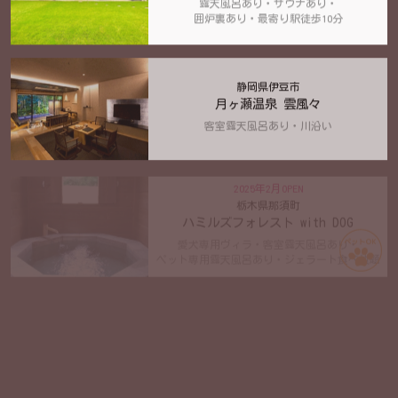
露天風呂あり・サウナあり・
囲炉裏あり・最寄り駅徒歩10分
静岡県伊豆市
月ヶ瀬温泉 雲風々
客室露天風呂あり・川沿い
2025年2月OPEN
栃木県那須町
ハミルズフォレスト with DOG
愛犬専用ヴィラ・客室露天風呂あり・
ペット専用露天風呂あり・ジェラート食べ放題
2024年12月OPEN
沖縄県古宇利島
プライベートプールヴィラ古宇利 The
Sweet
1日2組限定・プール付き・オーシャンビュー