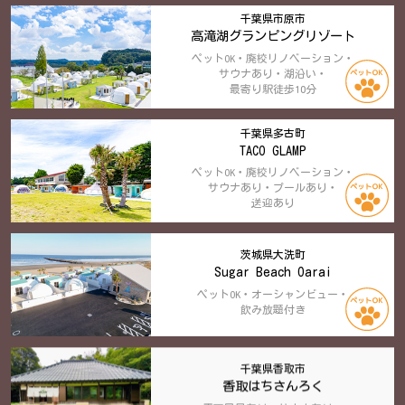
千葉県市原市
高滝湖グランピングリゾート
ペットOK・廃校リノベーション・
サウナあり・湖沿い・
最寄り駅徒歩10分
千葉県多古町
TACO GLAMP
ペットOK・廃校リノベーション・
サウナあり・プールあり・
送迎あり
茨城県大洗町
Sugar Beach Oarai
ペットOK・オーシャンビュー・
飲み放題付き
千葉県香取市
香取はちさんろく