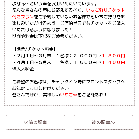
よなぁ…という声を沢山いただいています。
そんな皆さんの声にお応えするべく、
いちご狩りチケット
付きプラン
を
ご予約していない
お客様でもいちご狩りをお
楽しみいただけるよう、
ご宿泊当日でもチケットをご購入
いただけるようになりました！
期間や料金は下記をご参考ください。
【期間/チケット料金】
・２月１日～３月末 １名様：２,０００円→
１,８００円
・４月１日～５月末 １名様：１,６００円→
１,４００円
※大人料金
ご希望のお客様は、チェックイン時にフロントスタッフへ
お気軽にお申し付けください。
皆さんでぜひ、美味しい
いちご🍓
をご堪能あれ！
<<前の記事
後の記事>>