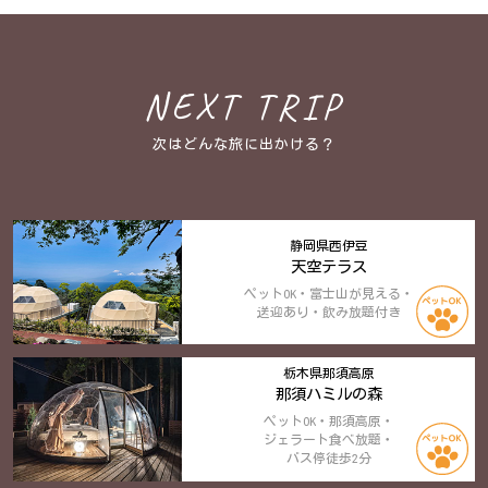
NEXT TRIP
次はどんな旅に出かける？
静岡県西伊豆
天空テラス
ペットOK・富士山が見える・
送迎あり・飲み放題付き
栃木県那須高原
那須ハミルの森
ペットOK・那須高原・
ジェラート食べ放題・
バス停徒歩2分