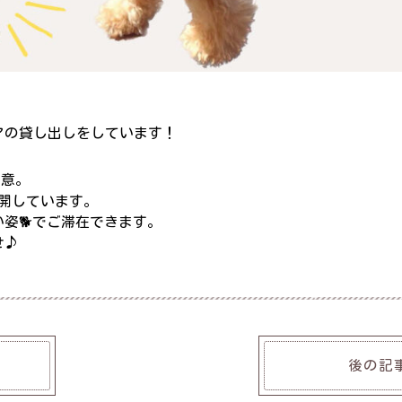
アの貸し出しをしています！
用意。
展開しています。
姿🐕でご滞在できます。
せ♪
後の記事