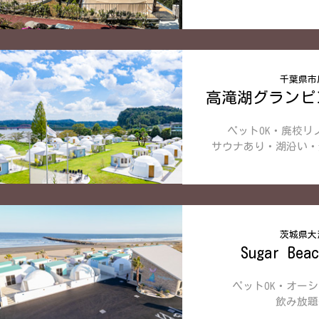
千葉県市
高滝湖グランピ
ペットOK・廃校リ
サウナあり・湖沿い・
茨城県大
Sugar Bea
ペットOK・オー
飲み放題