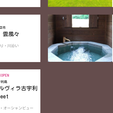
豆市
 雲風々
り・川沿い
月OPEN
宇利島
ルヴィラ古宇利
weet
き・オーシャンビュー