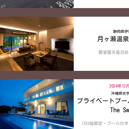
静岡県伊
月ヶ瀬温泉
客室露天風呂あ
2024年12
沖縄県古
プライベートプー
The S
1日2組限定・プール付