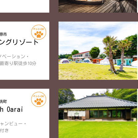
原市
ングリゾート
ノベーション・
最寄り駅徒歩10分
洗町
ch Oarai
シャンビュー・
付き