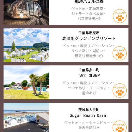
那須ハミルの森
ペットOK・那須高原・
ジェラート食べ放題・
バス停徒歩2分
千葉県市原市
高滝湖グランピングリゾート
ペットOK・廃校リノベーション・
サウナあり・湖沿い・
最寄り駅徒歩10分
千葉県多古町
TACO GLAMP
ペットOK・廃校リノベーション・
サウナあり・プールあり・
送迎あり
茨城県大洗町
Sugar Beach Oarai
ペットOK・オーシャンビュー・
飲み放題付き