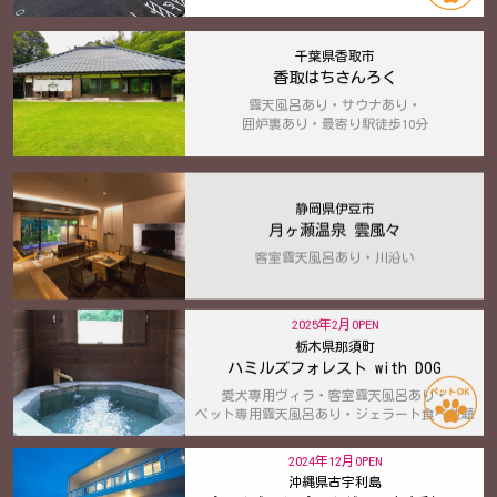
千葉県香取市
香取はちさんろく
露天風呂あり・サウナあり・
囲炉裏あり・最寄り駅徒歩10分
静岡県伊豆市
月ヶ瀬温泉 雲風々
客室露天風呂あり・川沿い
2025年2月OPEN
栃木県那須町
ハミルズフォレスト with DOG
愛犬専用ヴィラ・客室露天風呂あり・
ペット専用露天風呂あり・ジェラート食べ放題
2024年12月OPEN
沖縄県古宇利島