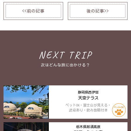
<<前の記事
後の記事>>
NEXT TRIP
次はどんな旅に出かける？
静岡県西伊豆
天空テラス
ペットOK・富士山が見える・
送迎あり・飲み放題付き
栃木県那須高原